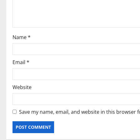
t
i
o
Name
*
n
Email
*
Website
Save my name, email, and website in this browser f