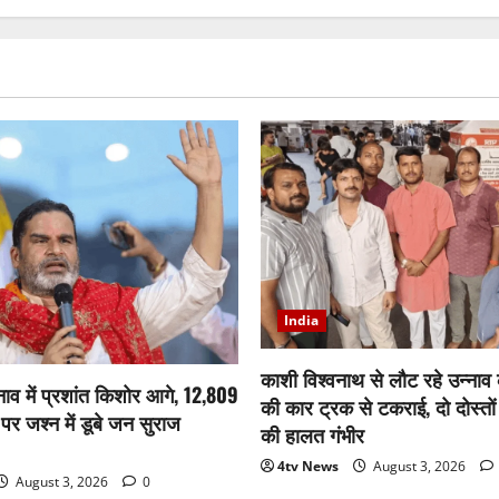
पद
की
शपथ
लेंगे
वी
डी
सतीशन,
राहुल
गांधी
समेत
कई
दिग्गज
रहेंगे
मौजूद
India
काशी विश्वनाथ से लौट रहे उन्नाव क
नाव में प्रशांत किशोर आगे, 12,809
की कार ट्रक से टकराई, दो दोस्तों
 पर जश्न में डूबे जन सुराज
की हालत गंभीर
4tv News
August 3, 2026
August 3, 2026
0