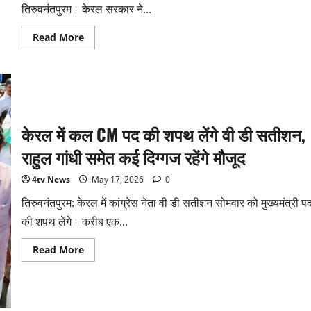
जांचने
तिरुवनंतपुरम। केरल सरकार ने...
और
दस्तावेज
जमा
Read
Read More
करने
more
की
about
अपील
केरल
में
15
जून
से
महिलाओं
को
केरल में कल CM पद की शपथ लेंगे वी डी सतीशन,
मुफ्त
बस
राहुल गांधी समेत कई दिग्गज रहेंगे मौजूद
यात्रा,
कैबिनेट
ने
4tv News
May 17, 2026
0
दी
मंजूरी
तिरुवनंतपुरम: केरल में कांग्रेस नेता वी डी सतीशन सोमवार को मुख्यमंत्री प
की शपथ लेंगे। करीब एक...
Read
Read More
more
about
केरल
में
कल
CM