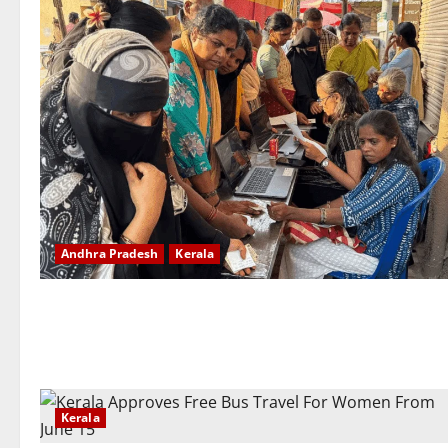
Andhra Pradesh
Kerala
Kerala