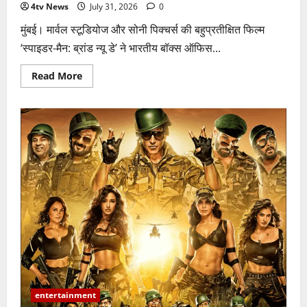
4tv News
July 31, 2026
0
मुंबई। मार्वल स्टूडियोज और सोनी पिक्चर्स की बहुप्रतीक्षित फिल्म
‘स्पाइडर-मैन: ब्रांड न्यू डे’ ने भारतीय बॉक्स ऑफिस...
Read
Read More
more
about
‘स्पाइडर-
मैन:
ब्रांड
न्यू
डे’
ने
भारत
में
रचा
इतिहास,
पहले
दिन
₹72.44
करोड़
की
कमाई
entertainment