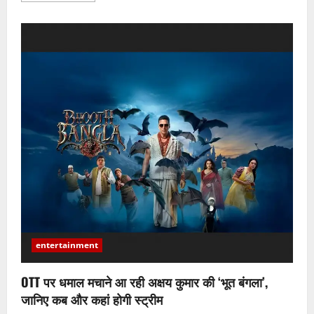
about
क्रिकेट
के
बाद
अब
टीवी
पर
दिखेगा
रोहित
शर्मा
का
नया
अंदाज,
शो
का
टीजर
रिलीज
होते
ही
बढ़ी
फैंस
की
उत्सुकता
entertainment
OTT पर धमाल मचाने आ रही अक्षय कुमार की ‘भूत बंगला’,
जानिए कब और कहां होगी स्ट्रीम