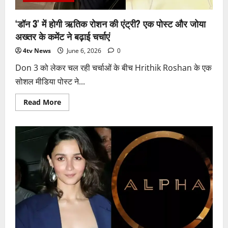
अवेटेड
फिल्मों
में
‘डॉन 3’ में होगी ऋतिक रोशन की एंट्री? एक पोस्ट और जोया
नंबर-1
अख्तर के कमेंट ने बढ़ाई चर्चाएं
4tv News
June 6, 2026
0
Don 3 को लेकर चल रही चर्चाओं के बीच Hrithik Roshan के एक
सोशल मीडिया पोस्ट ने...
Read
Read More
more
about
‘डॉन
3’
में
होगी
ऋतिक
रोशन
की
एंट्री?
एक
पोस्ट
और
जोया
अख्तर
के
कमेंट