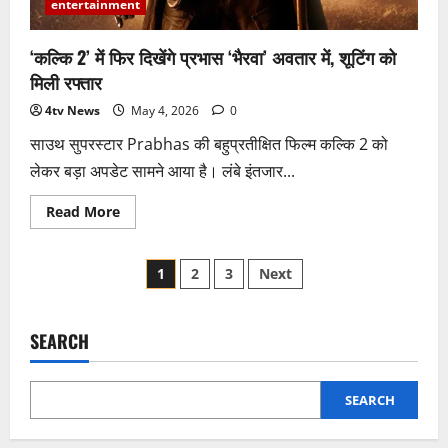
entertainment
‘कल्कि 2’ में फिर दिखेंगे प्रभास ‘भैरवा’ अवतार में, शूटिंग को
मिली रफ्तार
4tv News
May 4, 2026
0
साउथ सुपरस्टार Prabhas की बहुप्रतीक्षित फिल्म कल्कि 2 को
लेकर बड़ा अपडेट सामने आया है। लंबे इंतजार...
Read
Read More
more
about
‘कल्कि
Posts
2’
1
2
3
Next
में
फिर
pagination
दिखेंगे
प्रभास
‘भैरवा’
SEARCH
अवतार
में,
शूटिंग
को
SEARCH
मिली
रफ्तार