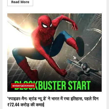
Read
Read More
more
about
एल्विश
यादव
का
बॉलीवुड
डेब्यू
तय,
टाइगर
श्रॉफ
के
साथ
एक्शन
फिल्म
में
आएंगे
नजर
entertainment
‘स्पाइडर-मैन: ब्रांड न्यू डे’ ने भारत में रचा इतिहास, पहले दिन
₹72.44 करोड़ की कमाई