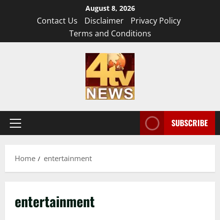
Skip
August 8, 2026
to
Contact Us
Disclaimer
Privacy Policy
content
Terms and Conditions
SUBSCRIBE
Primary
Menu
Home
entertainment
entertainment