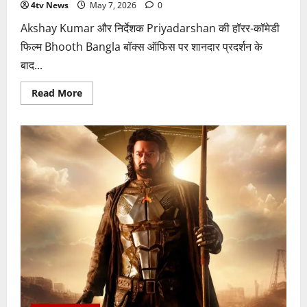
4tv News
May 7, 2026
0
Akshay Kumar और निर्देशक Priyadarshan की हॉरर-कॉमेडी
फिल्म Bhooth Bangla बॉक्स ऑफिस पर शानदार प्रदर्शन के
बाद...
Read
Read More
more
about
OTT
पर
धमाल
मचाने
आ
रही
अक्षय
कुमार
की
‘भूत
बंगला’,
जानिए
कब
और
कहां
होगी
स्ट्रीम