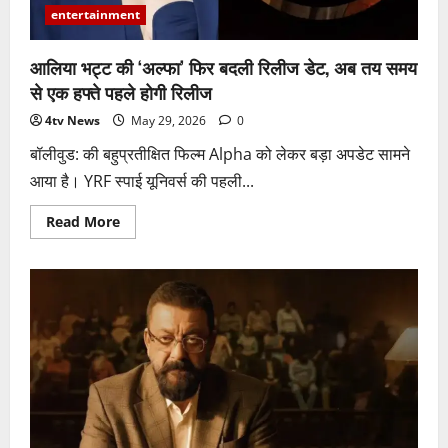
ने
entertainment
बढ़ाई
चर्चाएं
आलिया भट्ट की ‘अल्फा’ फिर बदली रिलीज डेट, अब तय समय
से एक हफ्ते पहले होगी रिलीज
4tv News
May 29, 2026
0
बॉलीवुड: की बहुप्रतीक्षित फिल्म Alpha को लेकर बड़ा अपडेट सामने
आया है। YRF स्पाई यूनिवर्स की पहली...
Read
Read More
more
about
आलिया
भट्ट
की
‘अल्फा’
फिर
बदली
रिलीज
डेट,
अब
तय
समय
से
एक
हफ्ते