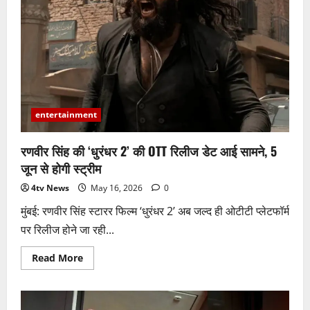
में
2
करोड़
भी
नहीं
कमा
पाई
संजय
दत्त
की
फिल्म,
बॉक्स
entertainment
ऑफिस
पर
हालत
रणवीर सिंह की ‘धुरंधर 2’ की OTT रिलीज डेट आई सामने, 5
खराब
जून से होगी स्ट्रीम
4tv News
May 16, 2026
0
मुंबई: रणवीर सिंह स्टारर फिल्म ‘धुरंधर 2’ अब जल्द ही ओटीटी प्लेटफॉर्म
पर रिलीज होने जा रही...
Read
Read More
more
about
रणवीर
सिंह
की