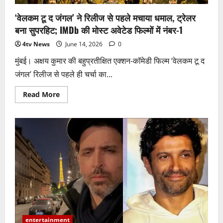
‘वेलकम टू द जंगल’ ने रिलीज से पहले मचाया धमाल, ट्रेलर
बना सुपरहिट; IMDb की मोस्ट अवेटेड फिल्मों में नंबर-1
4tv News
June 14, 2026
0
मुंबई। अक्षय कुमार की बहुप्रतीक्षित एक्शन-कॉमेडी फिल्म ‘वेलकम टू द
जंगल’ रिलीज से पहले ही चर्चा का...
Read
Read More
more
about
‘वेलकम
टू
द
जंगल’
ने
रिलीज
से
पहले
मचाया
धमाल,
ट्रेलर
बना
सुपरहिट;
IMDb
की
मोस्ट
entertainment