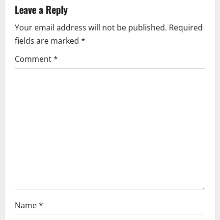
v
Leave a Reply
i
Your email address will not be published.
Required
fields are marked
*
g
Comment
*
a
t
i
o
n
Name
*