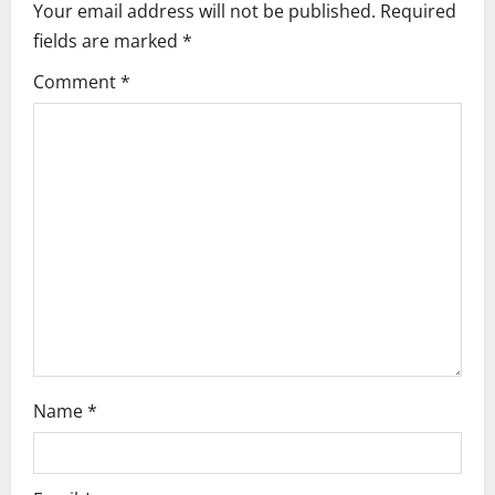
i
Your email address will not be published.
Required
fields are marked
*
g
Comment
*
a
t
i
o
n
Name
*