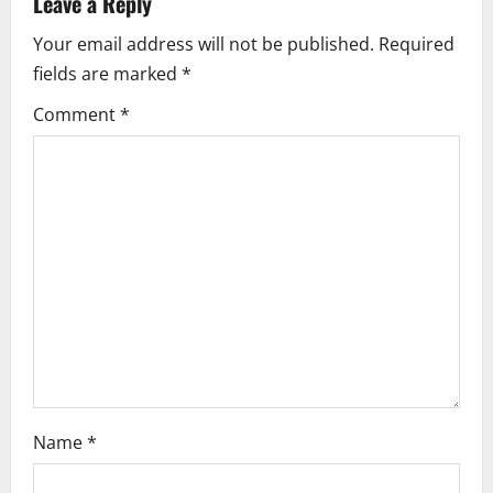
Leave a Reply
i
Your email address will not be published.
Required
fields are marked
*
g
Comment
*
a
t
i
o
n
Name
*