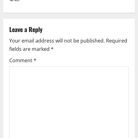
n
a
v
Leave a Reply
i
Your email address will not be published.
Required
fields are marked
*
g
Comment
*
a
t
i
o
n