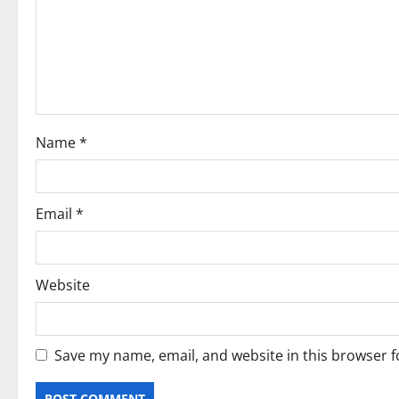
a
t
i
o
Name
*
n
Email
*
Website
Save my name, email, and website in this browser f