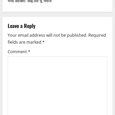
भेजा आखिरी ‘आई लव यू’ मैसेज
n
a
Leave a Reply
v
Your email address will not be published.
Required
i
fields are marked
*
g
Comment
*
a
t
i
o
n