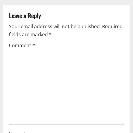
a
v
Leave a Reply
i
Your email address will not be published.
Required
fields are marked
*
g
Comment
*
a
t
i
o
n