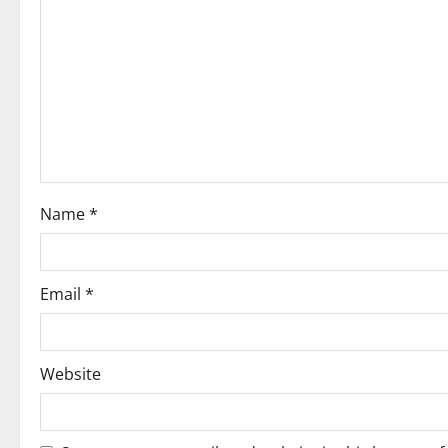
g
a
t
i
o
Name
*
n
Email
*
Website