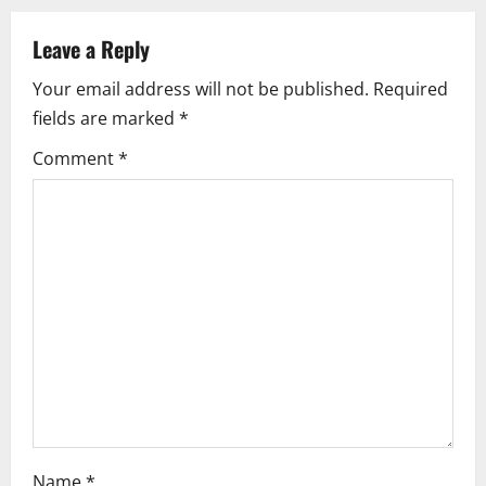
v
Leave a Reply
i
Your email address will not be published.
Required
fields are marked
*
g
Comment
*
a
t
i
o
n
Name
*