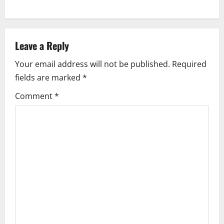
n
a
v
Leave a Reply
i
Your email address will not be published.
Required
fields are marked
*
g
Comment
*
a
t
i
o
n