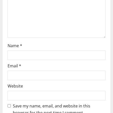
o
n
Name
*
Email
*
Website
Save my name, email, and website in this
browser for the next time I comment.