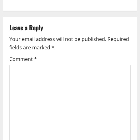
a
v
Leave a Reply
i
Your email address will not be published.
Required
fields are marked
*
g
Comment
*
a
t
i
o
n