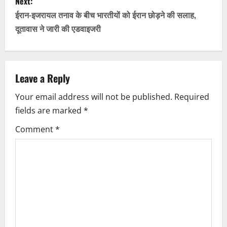
Next:
t
ईरान-इजरायल तनाव के बीच भारतीयों को ईरान छोड़ने की सलाह,
n
दूतावास ने जारी की एडवाइजरी
a
v
Leave a Reply
i
Your email address will not be published.
Required
fields are marked
*
g
Comment
*
a
t
i
o
n