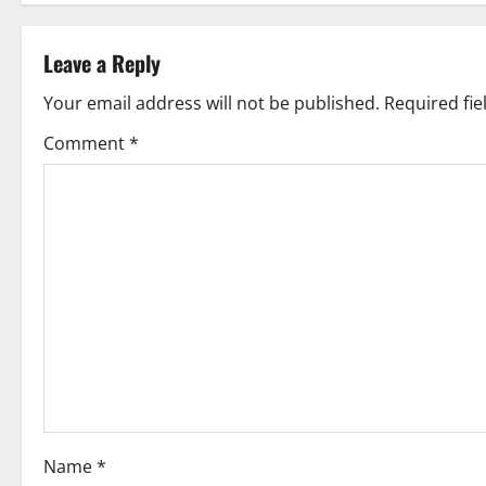
t
Leave a Reply
n
Your email address will not be published.
Required fi
a
Comment
*
v
i
g
a
t
i
o
Name
*