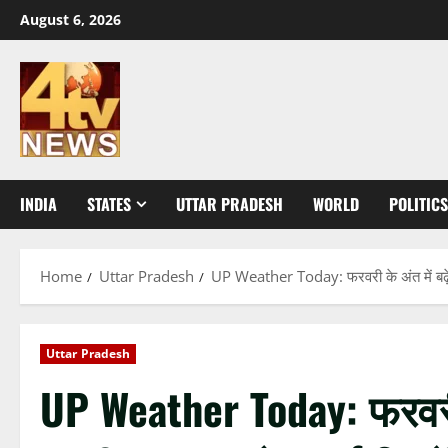
Skip
August 6, 2026
to
content
INDIA
STATES
UTTAR PRADESH
WORLD
POLITICS
Home
Uttar Pradesh
UP Weather Today: फरवरी के अंत में बढ़ेगी 
Uttar Pradesh
UP Weather Today: फरवरी के 