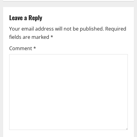
a
Leave a Reply
v
Your email address will not be published.
Required
i
fields are marked
*
g
Comment
*
a
t
i
o
n