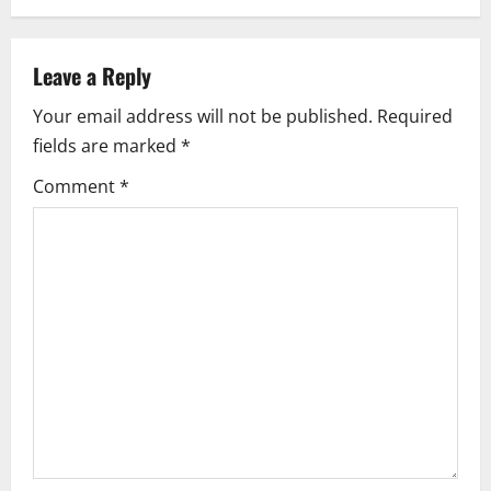
a
v
Leave a Reply
i
Your email address will not be published.
Required
fields are marked
*
g
Comment
*
a
t
i
o
n