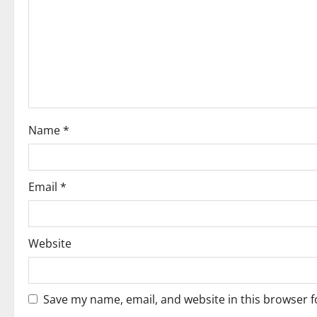
a
t
i
o
Name
*
n
Email
*
Website
Save my name, email, and website in this browser f