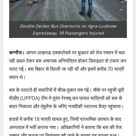
Double Decker Bus Overturns on Agra-Lucknow
Expressway, 18 Passengers Injured
कन्नौज।
आगरा-लखनऊ एक्सप्रेसवे पर बुधवार को तेज रफ्तार में चल
रही डबल टेकर बस अचानक अनियंत्रित होकर डिवाइडर से टकरा कर
पलट गई। बस बिहार से दिल्ली जा रही थी और इसमें करीब 70 यात्री
सवार थे।
बस के पलटते ही सवारियों में चीख-पुकार मच गई। मौके पर पहुंची यूपी
पीडीए (UPPDA) टीम ने तुरंत रेस्क्यू कर घायल यात्रियों को बस से
बाहर निकाला और एंबुलेंस के जरिए नजदीकी स्वास्थ्य केंद्र पहुंचाया।
हादसे में करीब 18 यात्री घायल हुए, जिन्हें प्राथमिक उपचार के बाद
अस्पताल में भर्ती कराया गया। अधिकारियों ने बताया कि बस की तेज
रफ्तार और सड़क पर नियंत्रण खो जाने के कारण यह हादसा हुआ।