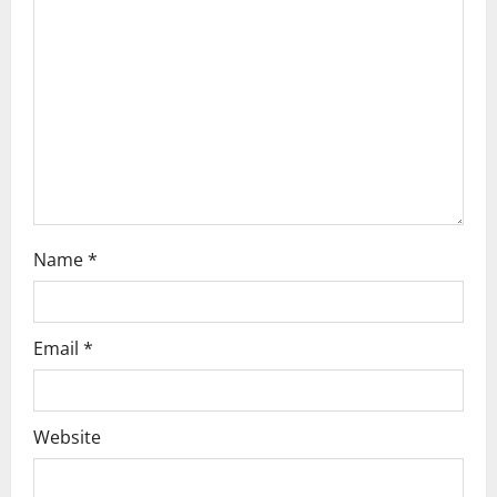
i
o
n
Name
*
Email
*
Website