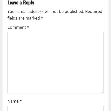
v
Leave a Reply
i
Your email address will not be published.
Required
fields are marked
*
g
Comment
*
a
t
i
o
n
Name
*