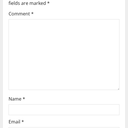
fields are marked
*
g
Comment
*
a
t
i
o
n
Name
*
Email
*