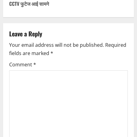
n
CCTV फुटेज आई सामने
a
v
Leave a Reply
i
Your email address will not be published.
Required
fields are marked
*
g
Comment
*
a
t
i
o
n