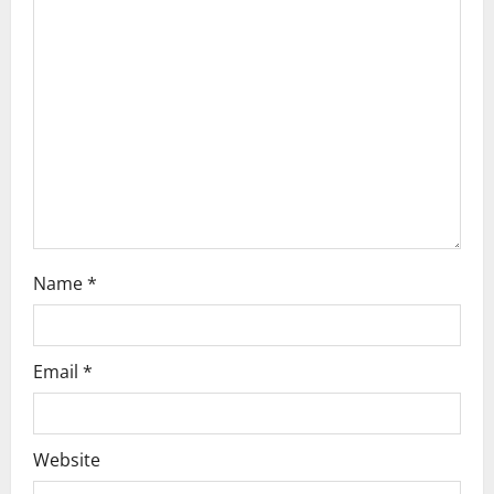
a
t
i
o
n
Name
*
Email
*
Website