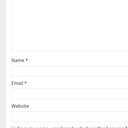
g
a
t
i
o
Name
*
n
Email
*
Website