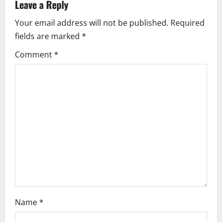
v
Leave a Reply
i
Your email address will not be published.
Required
fields are marked
*
g
Comment
*
a
t
i
o
n
Name
*