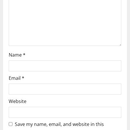
o
n
Name
*
Email
*
Website
Save my name, email, and website in this