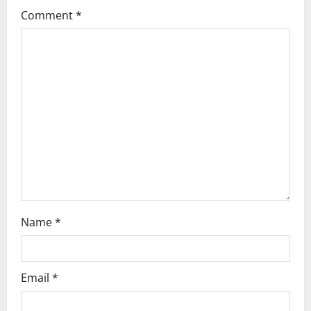
g
Comment
*
a
t
i
o
n
Name
*
Email
*