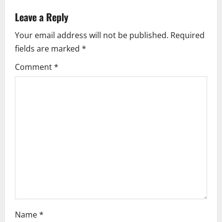
v
Leave a Reply
i
Your email address will not be published.
Required
fields are marked
*
g
Comment
*
a
t
i
o
n
Name
*